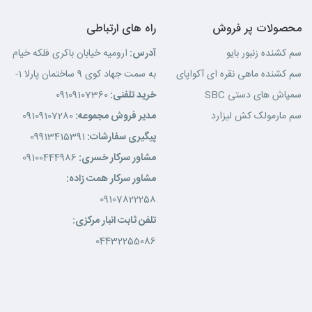
محصولات پر فروش
راه های ارتباطی
سم کشنده زنبور بایو
آدرس:
ارومیه خیابان باکری فلکه خیام
سم کشنده ماهی نقره ای آکواپای
به سمت جهاد کوی 9 ساختمان پارلا 1-
سمپاش های دستی SBC
خرید تلفنی:
09109107360
سم مارمولک کش لیزارد
مدیر فروش مجموعه:
09109107280
پیگیری سفارشات:
09913415391
مشاور سرکار خسری:
09100444986
مشاور سرکار همت زاده:
09107822258
تلفن ثابت انبار مرکزی:
04432255086