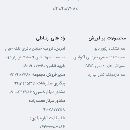
09109107280
محصولات پر فروش
راه های ارتباطی
سم کشنده زنبور بایو
آدرس:
ارومیه خیابان باکری فلکه خیام
سم کشنده ماهی نقره ای آکواپای
به سمت جهاد کوی 9 ساختمان پارلا 1-
سمپاش های دستی SBC
خرید تلفنی:
09109107360
سم مارمولک کش لیزارد
مدیر فروش مجموعه:
09109107280
پیگیری سفارشات:
09913415391
مشاور سرکار خسری:
09100444986
مشاور سرکار همت زاده:
09107822258
تلفن ثابت انبار مرکزی:
04432255086