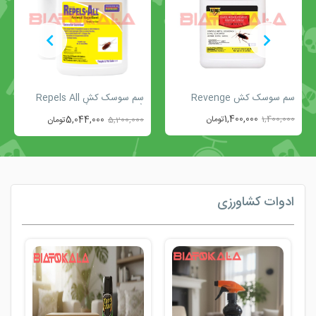
سم سوسک کش Revenge
سم سوسک کش Repels All
(بطری 4 لیتری)
1,400,000
1,400,000
تومان
5,044,000
5,200,000
تومان
ادوات کشاورزی