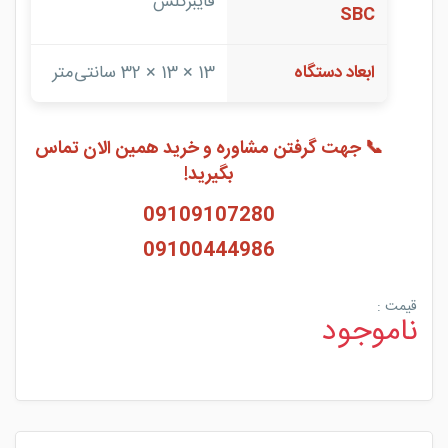
فایبرگلس
SBC
ابعاد دستگاه
13 × 13 × 32 سانتی‌متر
📞 جهت گرفتن مشاوره و خرید همین الان تماس
بگیرید!
09109107280
09100444986
قیمت :
ناموجود