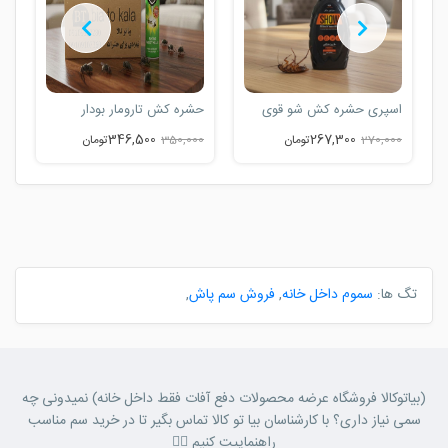
اسپری حشره کش شو قوی
حشره کش تارومار بودار
ا
346,500
267,300
270,000
تومان
350,000
تومان
0
تگ ها:
سموم داخل خانه
,
فروش سم پاش
,
(بیاتوکالا فروشگاه عرضه محصولات دفع آفات فقط داخل خانه) نمیدونی چه
سمی نیاز داری؟ با کارشناسان بیا تو کالا تماس بگیر تا در خرید سم مناسب
راهنماییت کنیم 👈🏼