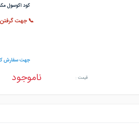
کود اکوسول مکمل حرفه‌ای (osol
📞 جهت گرفتن م
جهت سفارش کود اکوسول (Ekosol)
ناموجود
قیمت :