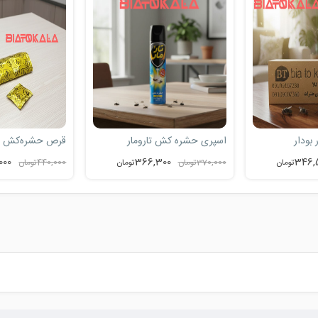
ارومار
قرص حشره‌کش تارومار
دستگاه کشنده حشر
ترکیب قوی و قر
000
440,000
366,
تومان
440,000
تومان
تومان
590,000
تومان