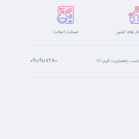
ام نقاط کشور
ضمانت اصالت
09109107280
اسب راهنماییت کنیم 👈🏼