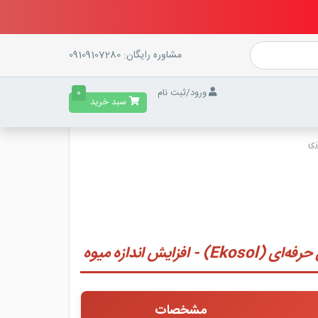
مشاوره رایگان:
09109107280
ورود
/
ثبت نام
0
سبد خرید
زی
 افزایش اندازه میوه
مشخصات