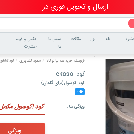
ارسال و تحویل فوری در
تهران
شره
تله
ابزار
مقالات
تماس با
عکس و فیلم
ما
حشرات
فروشگاه خرید سم بیا تو کالا
سموم کشاورزی
کود کشاور
کود ekosol
کود اکوسول(برای گلدان)
0
کود اکوسول مکمل حرفه‌ای (Ekosol) -
ویژگی ها :
ویژگی