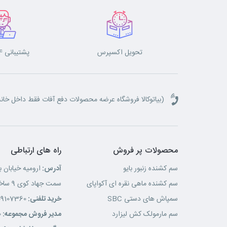
تحویل اکسپرس
پشتیبانی 24 ساعته
(بیاتوکالا فروشگاه عرضه محصولات دفع آفات فقط داخل خانه) 
محصولات پر فروش
راه های ارتباطی
سم کشنده زنبور بایو
آدرس:
ارومیه خیابان ب
سم کشنده ماهی نقره ای آکواپای
سمت جهاد کوی 9 ساختمان پارلا 1-
سمپاش های دستی SBC
خرید تلفنی:
09107360
سم مارمولک کش لیزارد
مدیر فروش مجموعه:
0