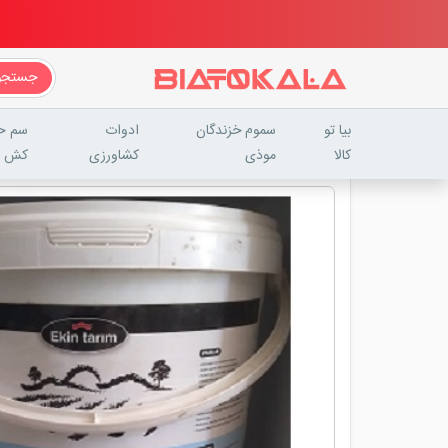
جستجو
بیا تو
سموم خزندگان
ادوات
سم ح
کالا
موذی
کشاورزی
کش