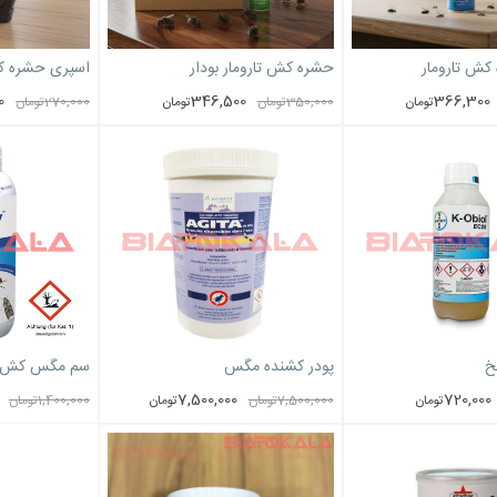
کش تارومار
حشره کش تارومار بودار
اسپری حشره 
0
346,500
366,300
تومان
350,000
تومان
تومان
270,000
تومان
خ
پودر کشنده مگس
سم مگس کش AquaPy
7,500,000
720,000
تومان
7,500,000
تومان
تومان
1,400,000
تومان