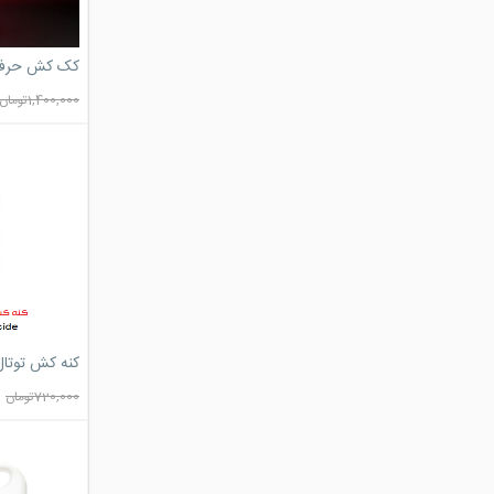
کک کش حرفه 
1,400,000
تومان
کنه کش توتال
720,000
تومان