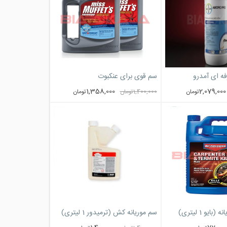
 ای آمدرو
سم قوی برای عنکبوت
1,358,000
2,079,000
تومان
1,400,000
تومان
تومان
یو 1 لیتری)
سم موریانه کش (ترمیدور 1 لیتری)