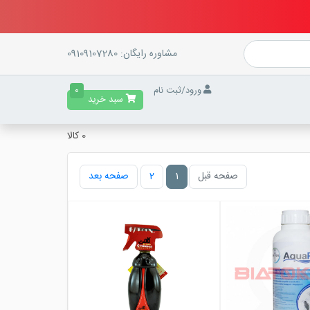
مشاوره رایگان:
09109107280
ورود
/
ثبت نام
0
سبد خرید
0 کالا
صفحه قبل
1
2
صفحه بعد