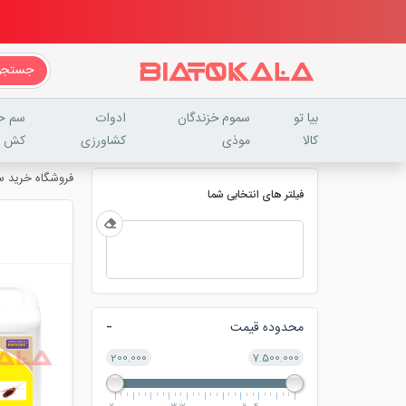
جستجو
بیا تو
سموم خزندگان
ادوات
سم ح
کالا
موذی
کشاورزی
کش
فروشگاه خرید سم 
فیلتر های انتخابی شما
محدوده قیمت
200.000
7.500.000