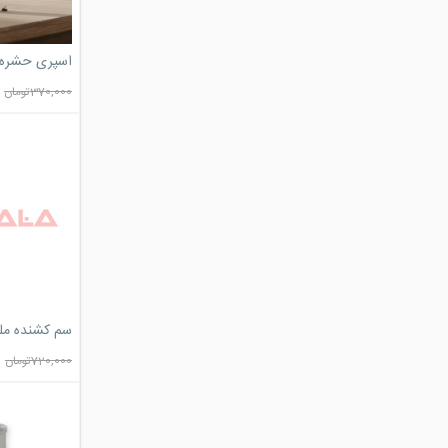
اسپری حشره 
370,000
تومان
سم کشنده مل
720,000
تومان