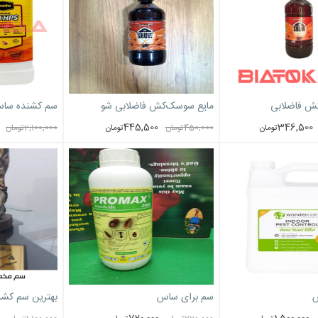
ش فاضلابی
مایع سوسک‌کش فاضلابی شو
سم کشنده سا
SHOW
445,500
346,500
تومان
450,000
تومان
تومان
2,100,000
تومان
س
سم برای ساس
بهترین سم کش