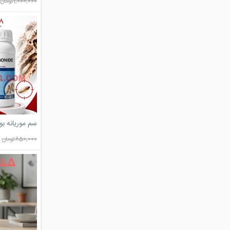
1,000,000
تومان
سم موریانه بو
850,000
تومان