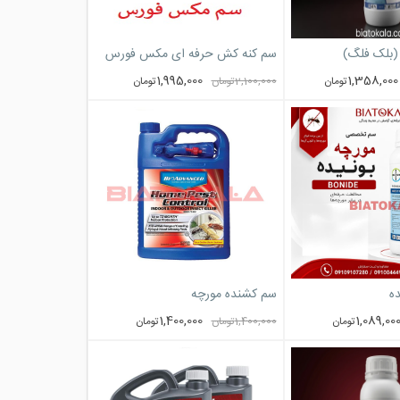
(بلک فلگ)
سم کنه کش حرفه ای مکس فورس
1,995,000
1,358,000
تومان
2,100,000
تومان
تومان
ه
سم کشنده مورچه
1,400,000
1,089,00
تومان
1,400,000
تومان
تومان