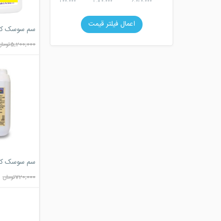
200.000
3.120.000
6.040.000
اعمال فیلتر قیمت
4 لیتری)
5,200,000
تومان
سم سوسک ک
بودار)
720,000
تومان