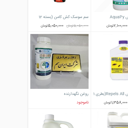
Aq
سم سوسک کش کامن (بسته 12
عددی)
5,050,000
2,100,000
تومان
5,050,000
تومان
تومان
سم سوسک کش Repels All(بطری 1
روغن نگهدارنده
1,358,000
ناموجود
تومان