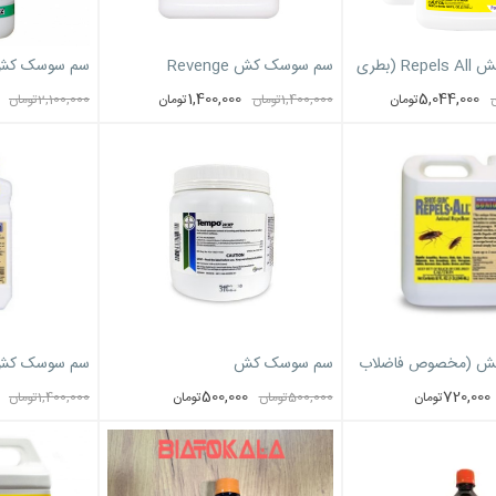
سم سوسک کش Repels All (بطری
سم سوسک کش Revenge
سم سوسک کش uaPy
1,400,000
5,044,000
تومان
1,400,000
تومان
تومان
2,100,000
تومان
ش (مخصوص فاضلاب
سم سوسک کش
لیتری)
500,000
720,000
تومان
500,000
تومان
تومان
1,400,000
تومان