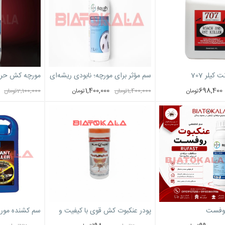
یلر 707
سم مؤثر برای مورچه؛ نابودی ریشه‌ای
مورچه کش حرفه
مورچه‌ها در خانه و حیاط
1,400,000
698,400
تومان
1,400,000
تومان
تومان
2,100,000
تومان
روفست
پودر عنکبوت کش قوی با کیفیت و
سم کشنده موریانه (با
موثر