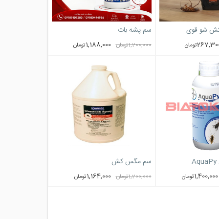
کش شو قوی
سم پشه بات
1,188,000
267,30
تومان
1,200,000
تومان
تومان
سم مگس کش
1,164,000
1,400,000
تومان
1,200,000
تومان
تومان