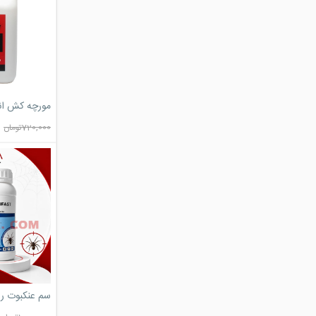
مورچه کش انت ک
720,000
تومان
سم عنکبوت 