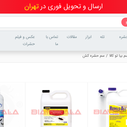
ارسال و تحویل فوری در
تهران
شره
تله
ابزار
مقالات
تماس با
عکس و فیلم
ما
حشرات
بیا تو کالا
سم حشره کش