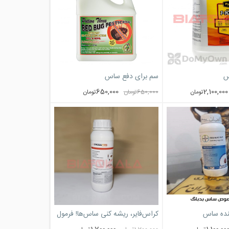
س
سم برای دفع ساس
650,000
2,100,000
تومان
650,000
تومان
تومان
نده ساس
کراس‌فایر، ریشه کنی ساس‌ها! فرمول
قدرتمند برای ساس تختخواب