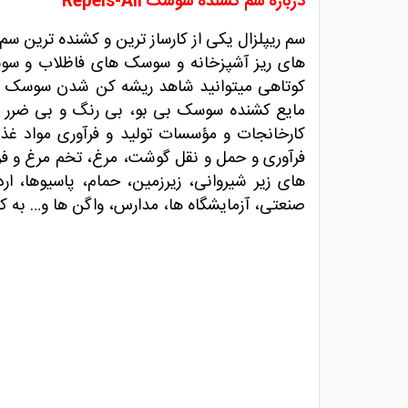
درباره سم کشنده سوسک Repels-All
های ریز آشپزخانه و سوسک های فاظلاب و سوسک
کوتاهی میتوانید شاهد ریشه کن شدن سوسک های
مایع کشنده سوسک بی بو، بی رنگ و بی ضرر 
کارخانجات و مؤسسات تولید و فرآوری مواد غذایی
فرآوری و حمل و نقل گوشت، مرغ، تخم مرغ و فرآو
های زیر شیروانی، زیرزمین، حمام، پاسیوها، ارد
صنعتی، آزمایشگاه ها، مدارس، واگن ها و… به کارمیرود. شرکت