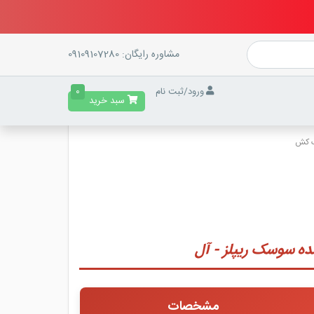
مشاوره رایگان:
09109107280
ورود
/
ثبت نام
0
سبد خرید
 کش
ه سوسک ریپلز - آل
مشخصات