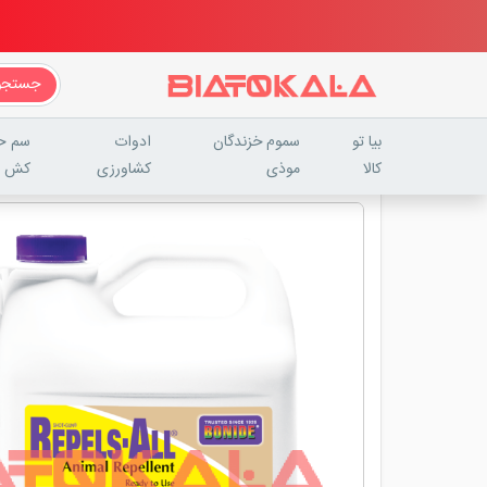
جستجو
بیا تو
سموم خزندگان
ادوات
سم ح
کالا
موذی
کشاورزی
کش