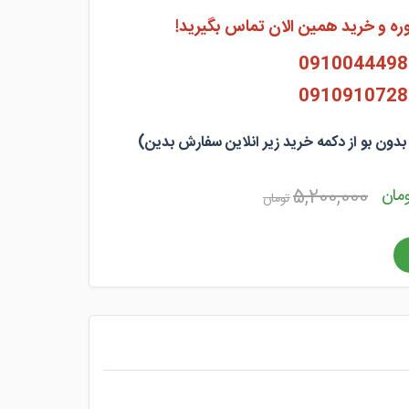
ه و خرید همین الان تماس بگیرید!
0910044498
0910910728
مان
5,200,000
تومان