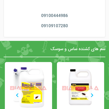
جهت گرفتن مشاوره و خرید همین الان تماس بگیرید!
09100444986
09109107280
سم های کشنده ساس و سوسک