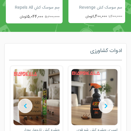
سم سوسک کش Revenge
سم سوسک کش Repels All
(بطری 4 لیتری)
1,400,000
1,400,000
تومان
5,044,000
5,200,000
تومان
ادوات کشاورزی