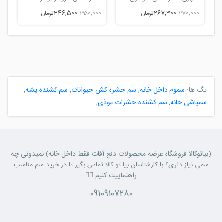
اسپری حشره کش شو قوی
حشره کش تارومار بودار
ا
346,500
267,300
270,000
تومان
350,000
تومان
0
تگ ها:
سموم داخل خانه
,
سم حشره کش حیوانات
,
سم کشنده پشه
,
سمپاشی خانه
,
سم کشنده حشرات موذی
,
(بیاتوکالا فروشگاه عرضه محصولات دفع آفات فقط داخل خانه) نمیدونی چه
سمی نیاز داری؟ با کارشناسان بیا تو کالا تماس بگیر تا در خرید سم مناسب
راهنماییت کنیم 👈🏼
09109107280