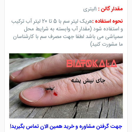
مترمربع (یک واحد مسکونی) را پوشش می دهد
مقدار گالن
:
1
لیتری
نحوه استفاده
:
هریک لیتر سم با 5 تا 20 لیتر آب ترکیب
و استفاده شود (مقدار آب وابسته به شرایط محل
سمپاشی می باشد لطفا جهت مصرف سم با کارشناسان
ما مشورت کنید)