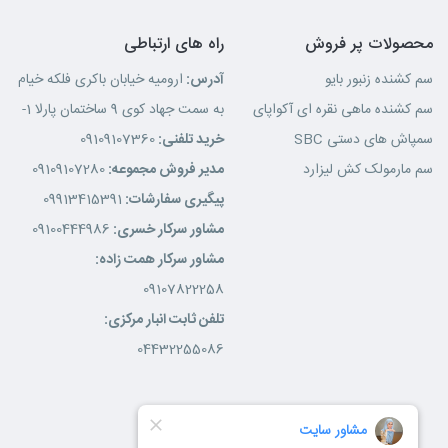
محصولات پر فروش
راه های ارتباطی
سم کشنده زنبور بایو
آدرس:
ارومیه خیابان باکری فلکه خیام
سم کشنده ماهی نقره ای آکواپای
به سمت جهاد کوی 9 ساختمان پارلا 1-
سمپاش های دستی SBC
خرید تلفنی:
09109107360
سم مارمولک کش لیزارد
مدیر فروش مجموعه:
09109107280
پیگیری سفارشات:
09913415391
مشاور سرکار خسری:
09100444986
مشاور سرکار همت زاده:
09107822258
تلفن ثابت انبار مرکزی:
04432255086