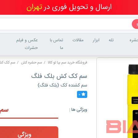
ارسال و تحویل فوری در
شره
تله
ابزار
مقالات
تماس با
عکس و فیلم
ما
حشرات
فروشگاه خرید سم بیا تو کالا
سم حشره کش
سم کک ک
سم کک کش بلک فلگ
سم کشنده کک (بلک فلگ)
0
سم 
ویژگی ها :
ویژگی