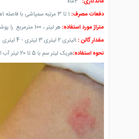
ماندگاری
:
4
ماه
دفعات مصرف
:
1
تا 3 مرتبه سمپاشی با فاصله 1هفته
متراژ مورد استفاده
:
هر لیتر ، 100 مترمربع را پوشش می دهد
مقدار گالن
:
1
لیتری 2 لیتری 3 لیتری - 4 لیتری
نحوه استفاده
:
هریک لیتر سم با 5 تا 20 لیتر آب استفاده شود (وابسته به شرایط لطفا با کارشناسان ما مشورت کنید)