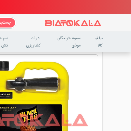
جستجو
بیا تو
سموم خزندگان
ادوات
سم ح
کالا
موذی
کشاورزی
کش