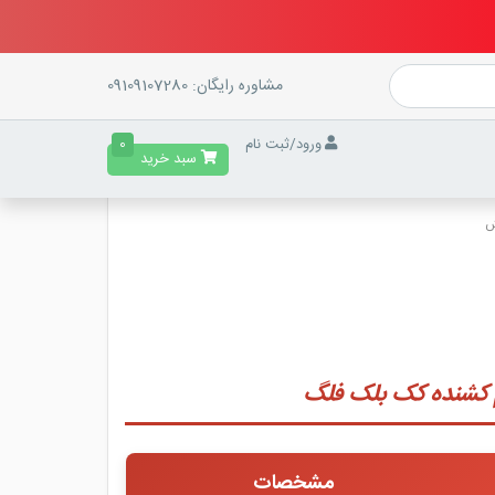
مشاوره رایگان:
09109107280
ورود
/
ثبت نام
0
سبد خرید
ش
کشنده کک بلک فلگ
مشخصات