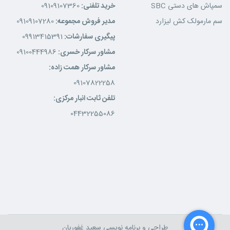
سمپاش های دستی SBC
خرید تلفنی:
09109107360
سم مارمولک کش لیزارد
مدیر فروش مجموعه:
09109107280
پیگیری سفارشات:
09913415391
مشاور سرکار خسری:
09100444986
مشاور سرکار همت زاده:
09107822258
تلفن ثابت انبار مرکزی:
04432255086
طراحی و برنامه نویسی
سعید غفوریان