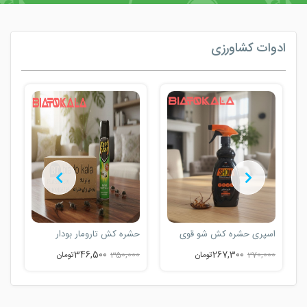
ادوات کشاورزی
اسپری حشره کش شو قوی
حشره کش تارومار بودار
ا
346,500
267,300
270,000
تومان
350,000
تومان
0