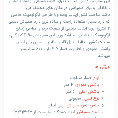
این سمپاش دستی مناسب برای طیف وسیعی از امور باغبانی
، خانگی و برای سمپاشی در مکان های مختلف می
باشد.ساخت کشور ایتالیا بوده وبا طراحی ارگونومیک خاصی
که دارد بسیار استفاده راحت و ساده تری دارد.سمپاش دستی
2 لیتری اپوکا ایتالیا ترکیبی از کیفیت برتر و طراحی زیبای
ارگونومیک ایتالیایی میباشد وزن این سم پاش 4.90 کیلوگرم ،
ساخت کشور ایتالیا ، نازل قابل تنظیم و مخزن پلی اتیلن
پاشش عمودی و افقی در فشار 2.5 بار ، 600 سانتیمتر
میباشد
ویژگی ها:
نوع:
فشار متناوب
پاشش عمودی:
4 متر
پاشش افقی :
6 متر
نوع لنس :
معمولی
جنس لنس سمپاش :
پلی اتیلن
ابعاد سمپاش:
ابعاد دستگاه عبارتست از 13*13*32