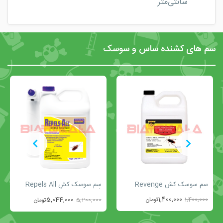
سانتی‌متر
سم های کشنده ساس و سوسک
سم سوسک کش Revenge
سم سوسک کش Repels All
(بطری 4 لیتری)
1,400,000
1,400,000
تومان
5,044,000
5,200,000
تومان