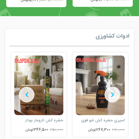
ادوات کشاورزی
اسپری حشره کش شو قوی
حشره کش تارومار بودار
ا
346,500
267,300
270,000
تومان
350,000
تومان
0