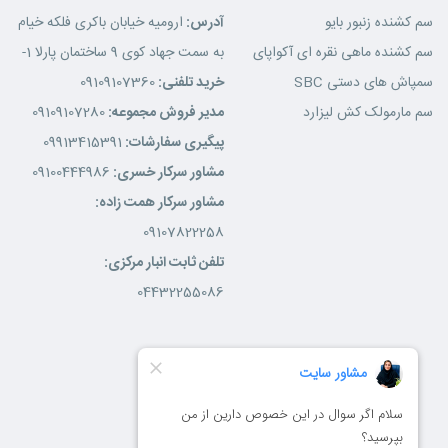
سم کشنده زنبور بایو
آدرس:
ارومیه خیابان باکری فلکه خیام
سم کشنده ماهی نقره ای آکواپای
به سمت جهاد کوی 9 ساختمان پارلا 1-
سمپاش های دستی SBC
خرید تلفنی:
09109107360
سم مارمولک کش لیزارد
مدیر فروش مجموعه:
09109107280
پیگیری سفارشات:
09913415391
مشاور سرکار خسری:
09100444986
مشاور سرکار همت زاده:
09107822258
تلفن ثابت انبار مرکزی:
04432255086