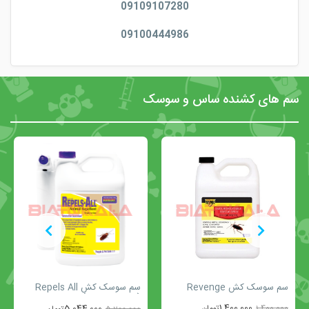
09109107280
09100444986
سم های کشنده ساس و سوسک
سم سوسک کش Revenge
سم سوسک کش Repels All
(بطری 4 لیتری)
1,400,000
1,400,000
تومان
5,044,000
5,200,000
تومان