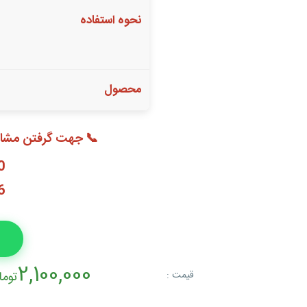
نحوه استفاده
محصول
📞 جهت گرفتن مشاور
0
6
2,100,000
قیمت :
توما