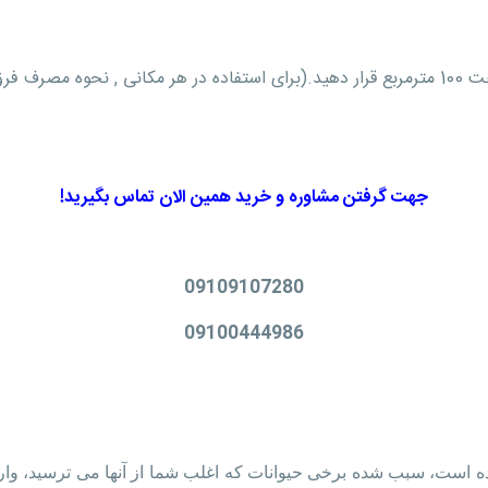
هر 500 گرم طعمه را با فاصله در مساحت 100 مترمربع قرار دهید.(برای استفاده در هر مکا
جهت گرفتن مشاوره و خرید همین الان تماس بگیرید!
09109107280
09100444986
ه است، سبب شده برخی حیوانات که اغلب شما از آنها می ترسید، وارد ح