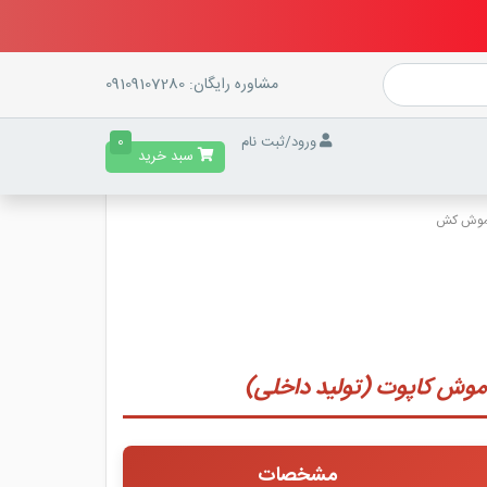
مشاوره رایگان:
09109107280
ورود
/
ثبت نام
0
سبد خرید
موش کش
موش کاپوت (تولید داخلی)
مشخصات