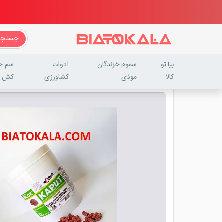
جستجو
بیا تو
سموم خزندگان
ادوات
سم ح
کالا
موذی
کشاورزی
کش