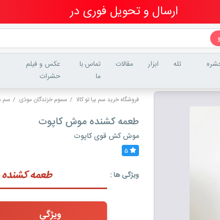
ارسال و تحویل فوری در
تهران
شره
تله
ابزار
مقالات
تماس با
عکس و فیلم
ما
حشرات
فروشگاه خرید سم بیا تو کالا
سموم خزندگان موذی
سم 
طعمه کشنده موش کاپوت
موش کش قوی کاپوت
5
طعمه کشنده 
ویژگی ها :
ویژگی