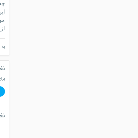
چس
ای
مو
از
به 
نظ
برا
نظ