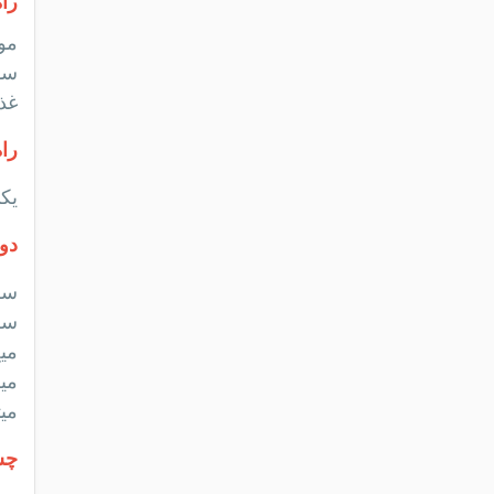
را
مو
سور
غذا
راه
یک
دو
سم
سم
میخ
می
میت
چس