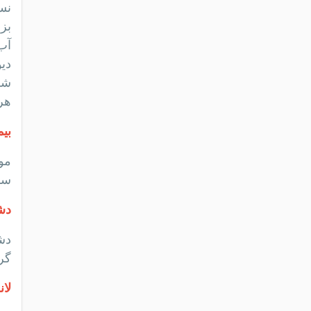
نس
بزر
آب 
دیو
هر بار 6 ت
بی
سال
دش
دش
گرب
لا