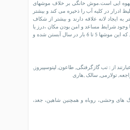
قهوه ایی است.موش خانگی بر خلاف موشهای
لیظ ادرار در كلیه آب را ذخیره می كند و بیشتر
 به ایجاد لانه علاقه دارند و بیشتر از شكاف
 با وجود شرایط مساعد و امن بودن مكان ،درز یا
شكاف را گسترش داده و آن را بزرگتر می كند،جالب است بدانید كه این موشها 5 تا 6 بار در سال آبستن شده و
می‌کند عبارتند از : تب گازگرفتگی, طاعون, لپتوسپیروز,
اجعه, تولارمی, سالک ,هاری
 های وحشی، روباه و همچنین شاهین، جغد،