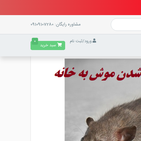
مشاوره رایگان:
09109107280
ورود
/
ثبت نام
0
سبد خرید