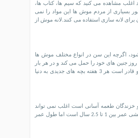
اغلب مشاهده می کنید که سیم ها، کتاب ها،
صور بسیاری از مردم موش ها این مواد را نمی
آن برای لانه سازی استفاده می کنند.لانه موش از
ده جفت گیری می شود، اگرچه این سن در انواع مختلف موش ها
مکن است متفاوت باشد. موش بعد از بارداری به مدت 19 تا 21 روز جنین های خود را حمل می کند و در هر بار
زایمان 4 تا 10 نوزاد به دنیا می آورد.موش زاد و ولد زیادی دارد و قادر است هر 3 هفته بچه های جدیدی به دنیا
و خزندگان طعمه آسانی است اغلب نمی تواند
بیش از چند ماه در طبیعت زنده بماند.به طور کلی موش های وحشی عمر بین 1 تا 2.5 سال است اما طول عمر