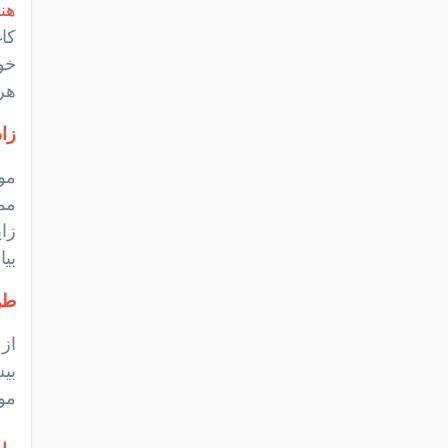
هن
کا
خور
هر
زا
بیا
طو
از
موش 