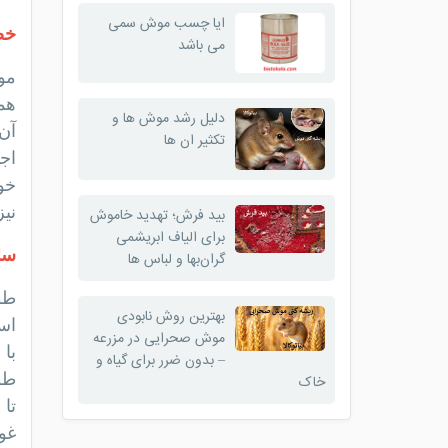
ایا چسب موش سمی
خص
می باشد
مو
هم
دلیل رشد موش ها و
آن
تکثیر ان ها
اجت
خو
نیز
بید فرش؛ تهدید خاموش
برای الیاف ابریشمی
سا
گران‌بها و لباس ها
بهترین روش نابودی
اس
موش صحرایی در مزرعه
با
– بدون ضرر برای گیاه و
خاک
غو