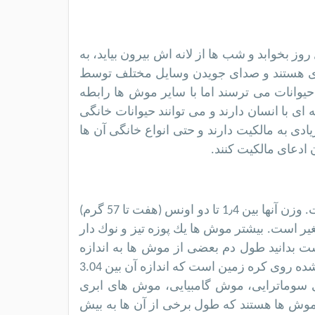
بخوابد و شب ها از لانه اش بیرون بیاید، به
 هستند و صدای جویدن وسایل مختلف توسط
وانات می ترسند اما با سایر موش ها رابطه
ی با انسان دارند و می توانند حیوانات خانگی
ی به مالکیت دارند و حتی انواع خانگی آن ها
آن ادعای مالکیت کنند.
طول موش ها از سه تا 14 اينچ (هشت تا 35 سانتي متر) متغير است. وزن آنها بين 1٫4 تا دو اونس (هفت تا 57 گرم)
ر است. بيشتر موش ها يك پوزه تيز و نوك دار
ست بدانید طول دم بعضی از موش ها به اندازه
طول بدن شان است. پیگمی آفریقایی کوچک ترین موش شناخته شده روی کره زمین است که اندازه آن بین 3.04
از 1 گرم است.موش بامبوی سوماترایی، موش گامبیایی، موش های ابری
 موش ها هستند که طول برخی از آن ها به بیش