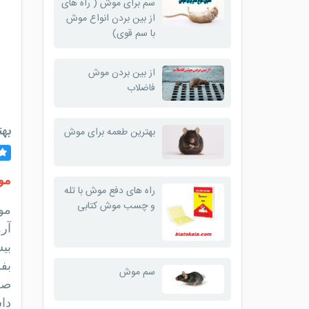
سم برای موش ( راه های
از بین بردن انواع موش
با سم قوی)
از بین بردن موش
فاضلاب
به
بهترین طعمه برای موش
مو
راه های دفع موش با تله
و چسب موش کتابی
مو
آرو
بیش
بف
سم موش
صح
داش