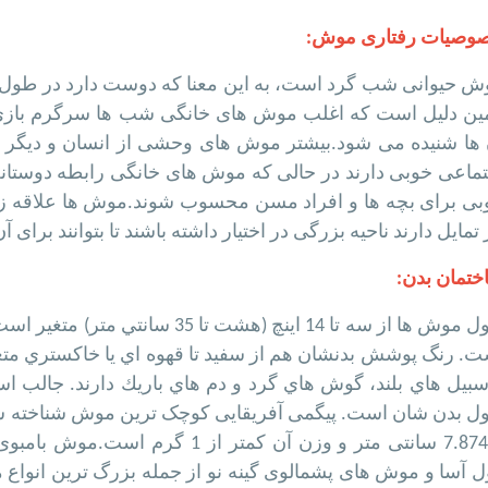
وصیات رفتاری موش:
ش حیوانی شب گرد است، به این معنا که دوست دارد در طول روز 
ین دلیل است که اغلب موش های خانگی شب ها سرگرم بازی
 ها شنیده می شود.بیشتر موش های وحشی از انسان و دیگر حی
ماعی خوبی دارند در حالی که موش های خانگی رابطه دوستانه ا
بی برای بچه ها و افراد مسن محسوب شوند.موش ها علاقه زیاد
 تمایل دارند ناحیه بزرگی در اختیار داشته باشند تا بتوانند برای 
ختمان بدن:
ت. رنگ پوشش بدنشان هم از سفيد تا قهوه اي يا خاكستري متغي
 سبيل هاي بلند، گوش هاي گرد و دم هاي باريك دارند. جالب ا
تا 7.874 سانتی متر و وزن آن کمتر 
ل آسا و موش های پشمالوی گینه نو از جمله بزرگ ترین انواع