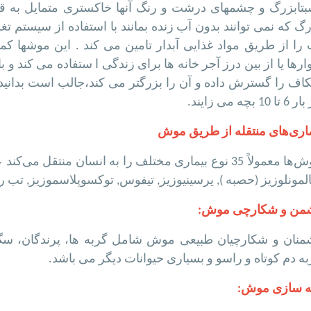
بتابزرگ و چشمهای درشت و رنگ آنها خاكستری متمایل به 
گ كه نمی توانند بدون آب زنده بمانند با استفاده از سیستم تغ
را از طریق مواد غذایی آبدار تامین می كند . این موشها كمتر
ارها یا از بین درز آجر خانه ها برای زندگی ا ستفاده می كند و
ا 10 بچه می زایند.
ماری‌های منتقله از طریق موش
موش‌ها معمولاً 35 نوع بیماری مختلف را به انسان منتقل 
مونلوزیز (حصبه ), یرسینیوزیز, تیفوس, توکسوپلاسموزیز, تب ر
من و شکارچی موش:
منان و شکارچیان طبیعی موش شامل گربه ها، پرندگان، سگ
ه دم کوتاه و راسو و بسیاری حیوانات دیگر می باشد.
نه سازی
موش
: