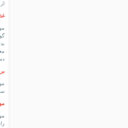
از 70 سانتی متر – با احتساب طول دم – می 
غذ
موش
گو
بدا
دس
بر
مو
سق
موش 
مو