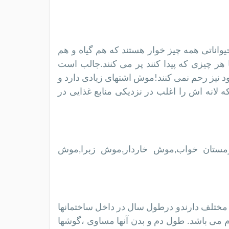
حیواناتی همه چیز خوار هستند که هم گیاه و هم
 چیزی که پیدا کنند پر می کنند.جالب است
خود نیز رحم نمی کنند!موش اشتهای زیادی دارد و
دلیل است که لانه اش را اغلب در نزدیکی منابع غذایی در
تان خواب,موش خاردار,موش زبرا,موش
 مختلف دارندو درطول سال در داخل ساختمانها
 می كند.اندازه آنها كوچك و وزنشان در حدود 15 تا 30 گرم می باشد. طول دم و بدن آنها مساوی ،گوشها