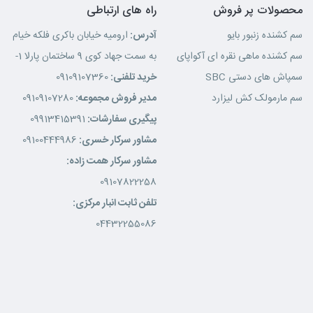
محصولات پر فروش
راه های ارتباطی
سم کشنده زنبور بایو
آدرس:
ارومیه خیابان باکری فلکه خیام
سم کشنده ماهی نقره ای آکواپای
به سمت جهاد کوی 9 ساختمان پارلا 1-
سمپاش های دستی SBC
خرید تلفنی:
09109107360
سم مارمولک کش لیزارد
مدیر فروش مجموعه:
09109107280
پیگیری سفارشات:
09913415391
مشاور سرکار خسری:
09100444986
مشاور سرکار همت زاده:
09107822258
تلفن ثابت انبار مرکزی:
04432255086